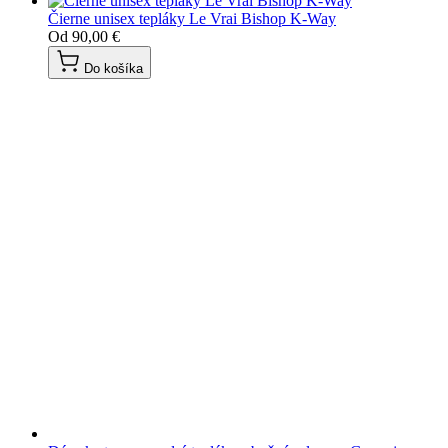
Čierne unisex tepláky Le Vrai Bishop K-Way
Od
90,00 €
Do košíka