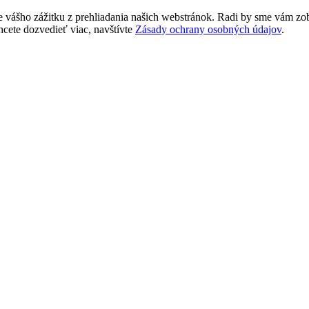
vášho zážitku z prehliadania našich webstránok. Radi by sme vám zob
hcete dozvedieť viac, navštívte
Zásady ochrany osobných údajov
.