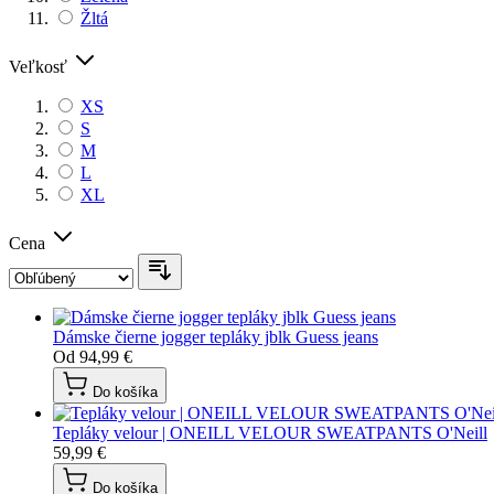
Žltá
Veľkosť
XS
S
M
L
XL
Cena
Dámske čierne jogger tepláky jblk Guess jeans
Od
94,99 €
Do košíka
Tepláky velour | ONEILL VELOUR SWEATPANTS O'Neill
59,99 €
Do košíka