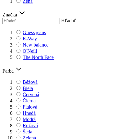
Žena
Značka
Hľadať
Guess jeans
K-Way
New balance
O'Neill
The North Face
Farba
Béžová
Biela
Červená
Čierna
Fialová
Hnedá
Modrá
Ružová
Šedá
Zelená