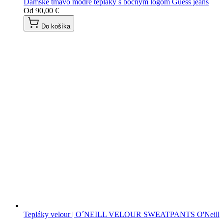
Dámske tmavo modré tepláky s bočným logom Guess jeans
Od
90,00 €
Do košíka
Tepláky velour | O´NEILL VELOUR SWEATPANTS O'Neill