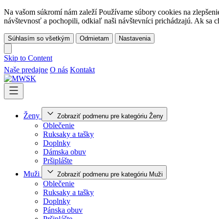
Na vašom súkromí nám zaleží Používame súbory cookies na zlepšenie 
návštevnosť a pochopili, odkiaľ naši návštevníci prichádzajú. Ak sa c
Súhlasím so všetkým
Odmietam
Nastavenia
Skip to Content
Naše predajne
O nás
Kontakt
Ženy
Zobraziť podmenu pre kategóriu Ženy
Oblečenie
Ruksaky a tašky
Doplnky
Dámska obuv
Pršiplášte
Muži
Zobraziť podmenu pre kategóriu Muži
Oblečenie
Ruksaky a tašky
Doplnky
Pánska obuv
Pršiplášte