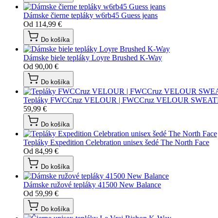
Dámske čierne tepláky w6rb45 Guess jeans
Od
114,99 €
Do košíka
Dámske biele tepláky Loyre Brushed K-Way
Od
90,00 €
Do košíka
Tepláky FWCCruz VELOUR | FWCCruz VELOUR SWEATP
59,99 €
Do košíka
Tepláky Expedition Celebration unisex šedé The North Face
Od
84,99 €
Do košíka
Dámske ružové tepláky 41500 New Balance
Od
59,99 €
Do košíka