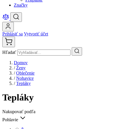
Značky
Prihlásiť sa
Vytvoriť účet
Hľadať
Domov
/
Ženy
/
Oblečenie
/
Nohavice
/
Tepláky
Tepláky
Nakupovať podľa
Pohlavie