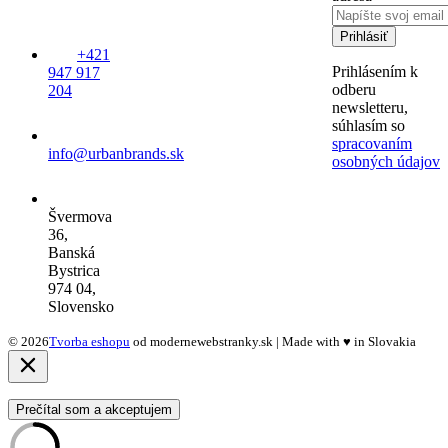
Prihlásiť
+421
Prihlásením k
947 917
odberu
204
newsletteru,
súhlasím so
spracovaním
info@urbanbrands.sk
osobných údajov
Švermova
36,
Banská
Bystrica
974 04,
Slovensko
© 2026
Tvorba eshopu
od modernewebstranky.sk | Made with
♥
in Slovakia
Prečítal som a akceptujem