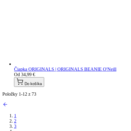
Čiapka ORIGINALS | ORIGINALS BEANIE O'Neill
Od
34,99 €
Do košíka
Položky
1
-
12
z
73
1
2
3