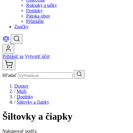
Ruksaky a tašky
Doplnky
Pánska obuv
Pršiplášte
Značky
Prihlásiť sa
Vytvoriť účet
Hľadať
Domov
/
Muži
/
Doplnky
/
Šiltovky a čiapky
Šiltovky a čiapky
Nakupovať podľa