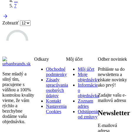
...
7
Zobraziť
Odkazy
Môj účet
Odber noviniek
Obchodné
Môj účet
Prihláste sa do
Sme mladý a
podmienky
Moje
newslettera a
silný tím,
Zásady
objednávky
získate novinky
pracujeme s
spracúvania
Informácie
ako prvý!
vášňou a 100%
osobných
o
kontrolou kvality
Zadajte vašu e-
údajov
objednávke
vieme, že vám
mailovú adresu
Kontakt
Zoznam
rýchlo a
Nastavenia
adries
bezchybne
Newsletter
Cookies
Odstúpenie
dodáme vašu
od zmluvy
objednávku.
E-mailová
adresa