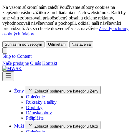
Na vašom súkromí nám zaleží Používame súbory cookies na
zlepšenie vášho zážitku z prehliadania našich webstránok. Radi by
sme vám zobrazovali prispôsobený obsah a cielené reklamy,
vyhodnocovali návštevnosť a pochopili, odkiaľ naši návštevníci
prichádzajú. Ak sa chcete dozvedieť viac, navštívte
Zásady ochrany
osobných údajov
.
Súhlasím so všetkým
Odmietam
Nastavenia
Skip to Content
Naše predajne
O nás
Kontakt
Ženy
Zobraziť podmenu pre kategóriu Ženy
Oblečenie
Ruksaky a tašky
Doplnky
Dámska obuv
Pršiplášte
Muži
Zobraziť podmenu pre kategóriu Muži
Oblečenie