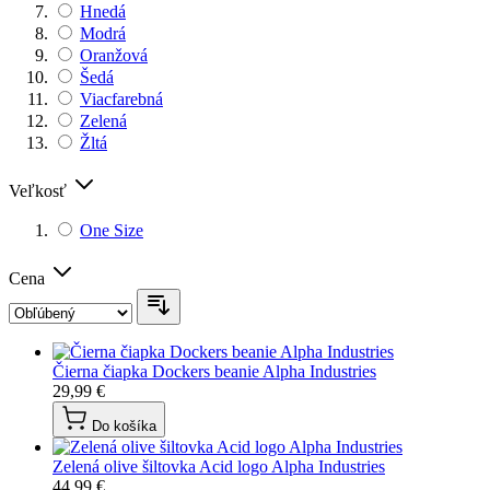
Hnedá
Modrá
Oranžová
Šedá
Viacfarebná
Zelená
Žltá
Veľkosť
One Size
Cena
Čierna čiapka Dockers beanie Alpha Industries
29,99 €
Do košíka
Zelená olive šiltovka Acid logo Alpha Industries
44,99 €