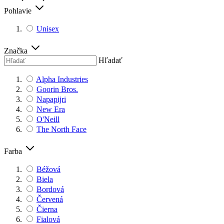
Pohlavie
Unisex
Značka
Hľadať
Alpha Industries
Goorin Bros.
Napapijri
New Era
O'Neill
The North Face
Farba
Béžová
Biela
Bordová
Červená
Čierna
Fialová