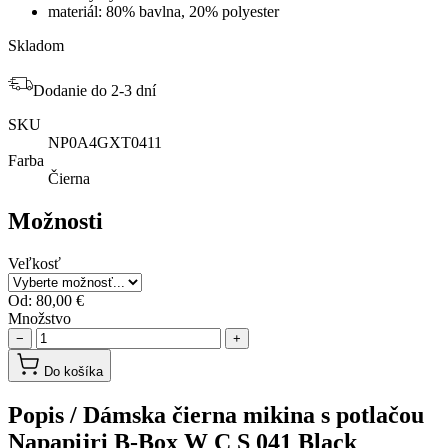
materiál: 80% bavlna, 20% polyester
Skladom
Dodanie do 2-3 dní
SKU
NP0A4GXT0411
Farba
Čierna
Možnosti
Veľkosť
Od:
80,00 €
Množstvo
−
+
Do košíka
Popis /
Dámska čierna mikina s potlačou
Napapijri B-Box W C S 041 Black