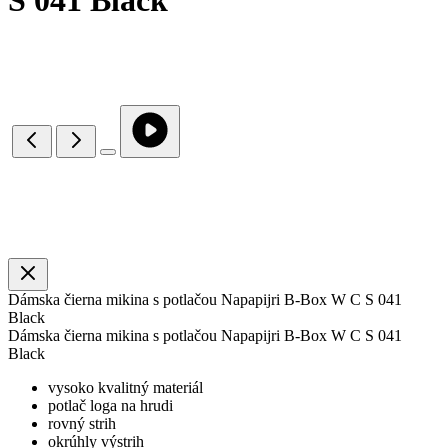
S 041 Black
Dámska čierna mikina s potlačou Napapijri B-Box W C S 041
Black
Dámska čierna mikina s potlačou Napapijri B-Box W C S 041
Black
vysoko kvalitný materiál
potlač loga na hrudi
rovný strih
okrúhly výstrih