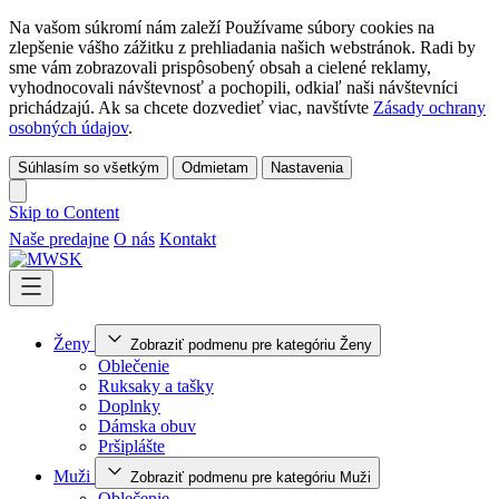
Na vašom súkromí nám zaleží Používame súbory cookies na
zlepšenie vášho zážitku z prehliadania našich webstránok. Radi by
sme vám zobrazovali prispôsobený obsah a cielené reklamy,
vyhodnocovali návštevnosť a pochopili, odkiaľ naši návštevníci
prichádzajú. Ak sa chcete dozvedieť viac, navštívte
Zásady ochrany
osobných údajov
.
Súhlasím so všetkým
Odmietam
Nastavenia
Skip to Content
Naše predajne
O nás
Kontakt
Ženy
Zobraziť podmenu pre kategóriu Ženy
Oblečenie
Ruksaky a tašky
Doplnky
Dámska obuv
Pršiplášte
Muži
Zobraziť podmenu pre kategóriu Muži
Oblečenie