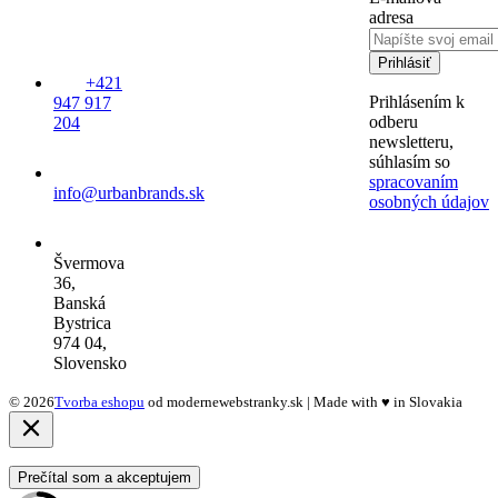
adresa
Prihlásiť
+421
Prihlásením k
947 917
odberu
204
newsletteru,
súhlasím so
spracovaním
info@urbanbrands.sk
osobných údajov
Švermova
36,
Banská
Bystrica
974 04,
Slovensko
© 2026
Tvorba eshopu
od modernewebstranky.sk | Made with
♥
in Slovakia
Prečítal som a akceptujem