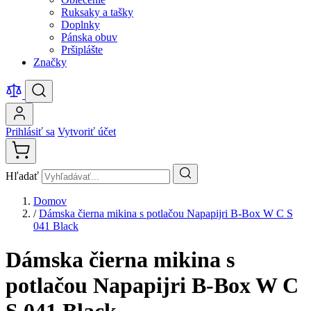
Ruksaky a tašky
Doplnky
Pánska obuv
Pršiplášte
Značky
Prihlásiť sa
Vytvoriť účet
Hľadať
Domov
/
Dámska čierna mikina s potlačou Napapijri B-Box W C S
041 Black
Dámska čierna mikina s
potlačou Napapijri B-Box W C