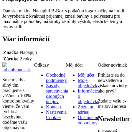
Dámska mikina Napapijri B-Box s potlačou loga značky na hrudi.
Je vyrobená z kvalitnej príjemnej zmesi bavlny a polyesteru pre
maximálne pohodlie, má široký okrúhly výstrih, elastické lemy a
rovný strih.
Viac informácií
Značka
Napapijri
Záruka
2 roky
Odkazy
Môj účet
Odber noviniek
Obchodné
Môj účet
Prihláste sa do
Sme mladý a
podmienky
Moje
newslettera a
silný tím,
Zásady
objednávky
získate novinky
pracujeme s
spracúvania
Informácie
ako prvý!
vášňou a 100%
osobných
o
kontrolou kvality
Zadajte vašu e-
údajov
objednávke
vieme, že vám
mailovú adresu
Kontakt
Zoznam
rýchlo a
Nastavenia
adries
bezchybne
Newsletter
Cookies
Odstúpenie
dodáme vašu
od zmluvy
objednávku.
E-mailová