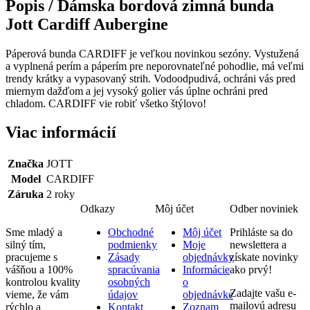
Popis /
Dámska bordová zimná bunda
Jott Cardiff Aubergine
Páperová bunda CARDIFF je veľkou novinkou sezóny. Vystužená
a vyplnená perím a páperím pre neporovnateľné pohodlie, má veľmi
trendy krátky a vypasovaný strih. Vodoodpudivá, ochráni vás pred
miernym dažďom a jej vysoký golier vás úplne ochráni pred
chladom. CARDIFF vie robiť všetko štýlovo!
Viac informácií
Značka
JOTT
Model
CARDIFF
Záruka
2 roky
Odkazy
Môj účet
Odber noviniek
Sme mladý a
Obchodné
Môj účet
Prihláste sa do
silný tím,
podmienky
Moje
newslettera a
pracujeme s
Zásady
objednávky
získate novinky
vášňou a 100%
spracúvania
Informácie
ako prvý!
kontrolou kvality
osobných
o
Zadajte vašu e-
vieme, že vám
údajov
objednávke
mailovú adresu
rýchlo a
Kontakt
Zoznam