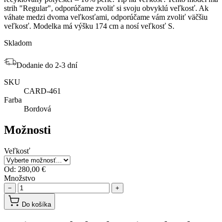
strih "Regular", odporúčame zvoliť si svoju obvyklú veľkosť. Ak
váhate medzi dvoma veľkosťami, odporúčame vám zvoliť väčšiu
veľkosť. Modelka má výšku 174 cm a nosí veľkosť S.
Skladom
Dodanie do 2-3 dní
SKU
CARD-461
Farba
Bordová
Možnosti
Veľkosť
Od:
280,00 €
Množstvo
−
+
Do košíka