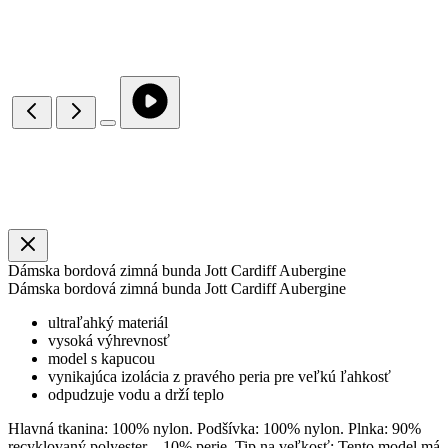
Dámska bordová zimná bunda Jott Cardiff Aubergine
Dámska bordová zimná bunda Jott Cardiff Aubergine
ultraľahký materiál
vysoká výhrevnosť
model s kapucou
vynikajúca izolácia z pravého peria pre veľkú ľahkosť
odpudzuje vodu a drží teplo
Hlavná tkanina: 100% nylon. Podšívka: 100% nylon. Plnka: 90%
recyklovaný polyester – 10% perie. Tip na veľkosť: Tento model má