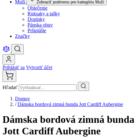
Muži
Zobraziť podmenu pre kategóriu Muži
Oblečenie
Ruksaky a tašky
Doplnky
Pánska obuv
Pršiplášte
Značky
Prihlásiť sa
Vytvoriť účet
Hľadať
Domov
/
Dámska bordová zimná bunda Jott Cardiff Aubergine
Dámska bordová zimná bunda
Jott Cardiff Aubergine