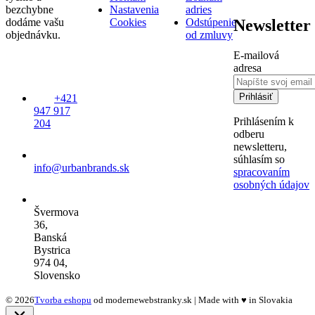
bezchybne
Nastavenia
adries
Newsletter
dodáme vašu
Cookies
Odstúpenie
objednávku.
od zmluvy
E-mailová
adresa
Prihlásiť
+421
947 917
Prihlásením k
204
odberu
newsletteru,
súhlasím so
info@urbanbrands.sk
spracovaním
osobných údajov
Švermova
36,
Banská
Bystrica
974 04,
Slovensko
© 2026
Tvorba eshopu
od modernewebstranky.sk | Made with
♥
in Slovakia