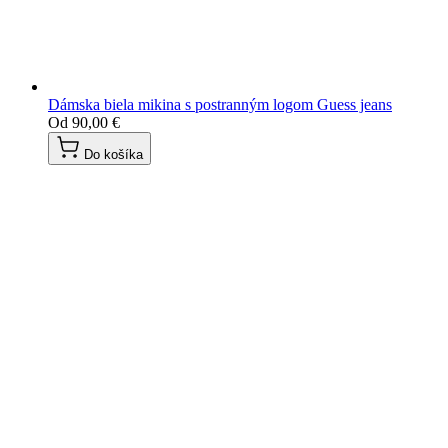
Dámska biela mikina s postranným logom Guess jeans
Od
90,00 €
Do košíka