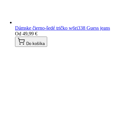
Dámske čierno-šedé tričko w6ri338 Guess jeans
Od
49,99 €
Do košíka