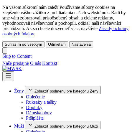
Na vašom súkromí nám zaleží Používame súbory cookies na
zlepšenie vášho zážitku z prehliadania našich webstránok. Radi by
sme vám zobrazovali prispôsobený obsah a cielené reklamy,
vyhodnocovali návštevnosť a pochopili, odkiaľ naši návštevníci
prichádzajú. Ak sa chcete dozvedieť viac, navštívte
Zásady ochrany
osobných údajov
.
Súhlasím so všetkým
Odmietam
Nastavenia
Skip to Content
Naše predajne
O nás
Kontakt
Ženy
Zobraziť podmenu pre kategóriu Ženy
Oblečenie
Ruksaky a tašky
Doplnky
Dámska obuv
Pršiplášte
Muži
Zobraziť podmenu pre kategóriu Muži
Oblečenie