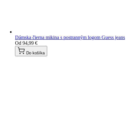
Dámska čierna mikina s postranným logom Guess jeans
Od
94,99 €
Do košíka