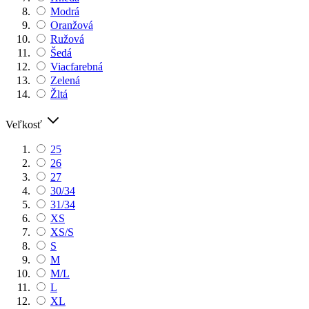
Modrá
Oranžová
Ružová
Šedá
Viacfarebná
Zelená
Žltá
Veľkosť
25
26
27
30/34
31/34
XS
XS/S
S
M
M/L
L
XL