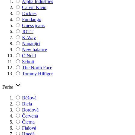
Alpha Industries
Calvin Klein
Dickies
Fundango
Guess jeans
JOTT
K-Way
Napapijri
New balance
O'Neill
Schott
The North Face
Tommy Hilfiger
Farba
Béžová
Biela
Bordová
Červená
Čierna
Fialová
Hnedá