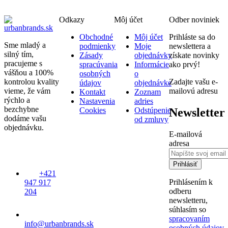
Odkazy
Môj účet
Odber noviniek
Obchodné
Môj účet
Prihláste sa do
Sme mladý a
podmienky
Moje
newslettera a
silný tím,
Zásady
objednávky
získate novinky
pracujeme s
spracúvania
Informácie
ako prvý!
vášňou a 100%
osobných
o
kontrolou kvality
Zadajte vašu e-
údajov
objednávke
vieme, že vám
mailovú adresu
Kontakt
Zoznam
rýchlo a
Nastavenia
adries
bezchybne
Newsletter
Cookies
Odstúpenie
dodáme vašu
od zmluvy
objednávku.
E-mailová
adresa
Prihlásiť
+421
Prihlásením k
947 917
odberu
204
newsletteru,
súhlasím so
spracovaním
info@urbanbrands.sk
osobných údajov