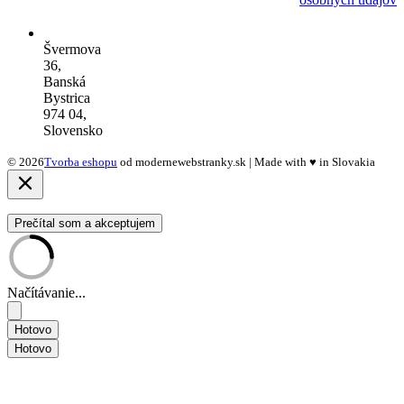
Švermova
36,
Banská
Bystrica
974 04,
Slovensko
© 2026
Tvorba eshopu
od modernewebstranky.sk | Made with
♥
in Slovakia
Prečítal som a akceptujem
Načítávanie...
Hotovo
Hotovo