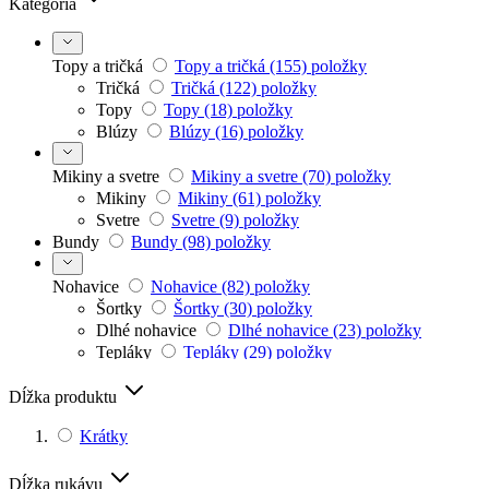
Kategória
Topy a tričká
Topy a tričká
(155)
položky
Tričká
Tričká
(122)
položky
Topy
Topy
(18)
položky
Blúzy
Blúzy
(16)
položky
Mikiny a svetre
Mikiny a svetre
(70)
položky
Mikiny
Mikiny
(61)
položky
Svetre
Svetre
(9)
položky
Bundy
Bundy
(98)
položky
Nohavice
Nohavice
(82)
položky
Šortky
Šortky
(30)
položky
Dlhé nohavice
Dlhé nohavice
(23)
položky
Tepláky
Tepláky
(29)
položky
Dĺžka produktu
Spodná bielizeň
Spodná bielizeň
(46)
položky
Spodné prádlo
Spodné prádlo
(46)
položky
Krátky
Dĺžka rukávu