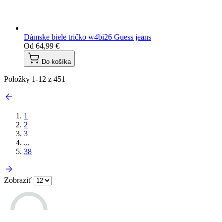
Dámske biele tričko w4bi26 Guess jeans
Od
64,99 €
Do košíka
Položky
1
-
12
z
451
1
2
3
...
38
Zobraziť