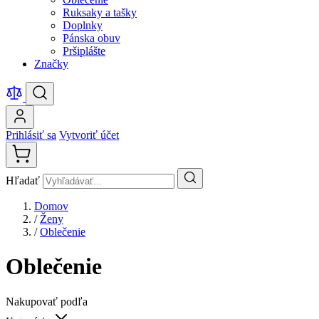
Ruksaky a tašky
Doplnky
Pánska obuv
Pršiplášte
Značky
Prihlásiť sa
Vytvoriť účet
Hľadať
Domov
/
Ženy
/
Oblečenie
Oblečenie
Nakupovať podľa