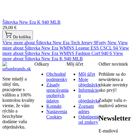
Šiltovka New Era K 940 MLB
29,00 €
Do košíka
View more about Šiltovka New Era Tech Jersey 9Forty New
View
more about Šiltovka New Era WMNS League ESS CSCL 94
View
more about Šiltovka New Era WMNS Fashion Corf 940 6
View
more about Šiltovka New Era K 940 MLB
Odkazy
Môj účet
Odber noviniek
Obchodné
Môj účet
Prihláste sa do
Sme mladý a
podmienky
Moje
newslettera a
silný tím,
Zásady
objednávky
získate novinky
pracujeme s
spracúvania
Informácie
ako prvý!
vášňou a 100%
osobných
o
kontrolou kvality
Zadajte vašu e-
údajov
objednávke
vieme, že vám
mailovú adresu
Kontakt
Zoznam
rýchlo a
Nastavenia
adries
bezchybne
Newsletter
Cookies
Odstúpenie
dodáme vašu
od zmluvy
objednávku.
E-mailová