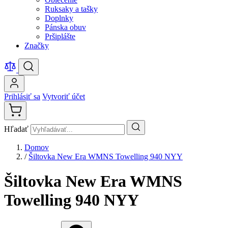
Ruksaky a tašky
Doplnky
Pánska obuv
Pršiplášte
Značky
Prihlásiť sa
Vytvoriť účet
Hľadať
Domov
/
Šiltovka New Era WMNS Towelling 940 NYY
Šiltovka New Era WMNS
Towelling 940 NYY