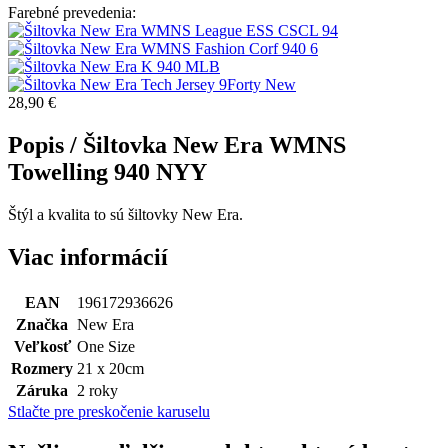
Farebné prevedenia:
28,90 €
Popis /
Šiltovka New Era WMNS
Towelling 940 NYY
Štýl a kvalita to sú šiltovky New Era.
Viac informácií
EAN
196172936626
Značka
New Era
Veľkosť
One Size
Rozmery
21 x 20cm
Záruka
2 roky
Stlačte pre preskočenie karuselu