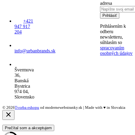
adresa
Prihlásiť
+421
Prihlásením k
947 917
odberu
204
newsletteru,
súhlasím so
spracovaním
info@urbanbrands.sk
osobných údajov
Švermova
36,
Banská
Bystrica
974 04,
Slovensko
© 2026
Tvorba eshopu
od modernewebstranky.sk | Made with
♥
in Slovakia
Prečítal som a akceptujem