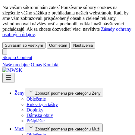
Na vašom súkromí nám zaleží Používame súbory cookies na
zlepšenie vášho zážitku z prehliadania našich webstránok. Radi by
sme vám zobrazovali prispôsobený obsah a cielené reklamy,
vyhodnocovali návštevnosť a pochopili, odkiaľ naši návštevníci
prichádzajú. Ak sa chcete dozvedieť viac, navštívte
Zásady ochrany
osobných údajov
.
Súhlasím so všetkým
Odmietam
Nastavenia
Skip to Content
Naše predajne
O nás
Kontakt
Ženy
Zobraziť podmenu pre kategóriu Ženy
Oblečenie
Ruksaky a tašky
Doplnky
Dámska obuv
Pršiplášte
Muži
Zobraziť podmenu pre kategóriu Muži
Oblečenie