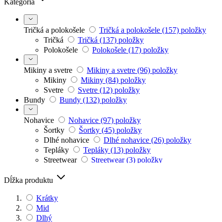
Kategória
Tričká a polokošele
Tričká a polokošele
(157)
položky
Tričká
Tričká
(137)
položky
Polokošele
Polokošele
(17)
položky
Mikiny a svetre
Mikiny a svetre
(96)
položky
Mikiny
Mikiny
(84)
položky
Svetre
Svetre
(12)
položky
Bundy
Bundy
(132)
položky
Nohavice
Nohavice
(97)
položky
Šortky
Šortky
(45)
položky
Dlhé nohavice
Dlhé nohavice
(26)
položky
Tepláky
Tepláky
(13)
položky
Streetwear
Streetwear
(3)
položky
Chino
Chino
(13)
položky
Plavky
Plavky
(57)
položky
Dĺžka produktu
Spodná bielizeň
Spodná bielizeň
(44)
položky
Krátky
Mid
Dlhý