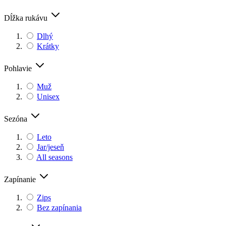
Dĺžka rukávu
Dlhý
Krátky
Pohlavie
Muž
Unisex
Sezóna
Leto
Jar/jeseň
All seasons
Zapínanie
Zips
Bez zapínania