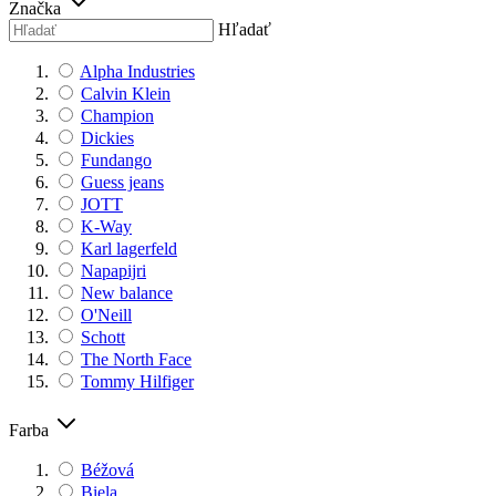
Značka
Hľadať
Alpha Industries
Calvin Klein
Champion
Dickies
Fundango
Guess jeans
JOTT
K-Way
Karl lagerfeld
Napapijri
New balance
O'Neill
Schott
The North Face
Tommy Hilfiger
Farba
Béžová
Biela