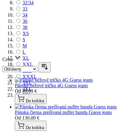
32/34
33
34
36
38
XS
S
M
L
XL
Cena
XXL
2XL
XXXL
3XL
Pánske béžové tričko 4G Guess jeans
4XL
Od
49,99 €
5XL
Do košíka
Pánska čierna prešívaná puffer bunda Guess jeans
Od
130,00 €
Do košíka