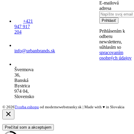
E-mailová
adresa
Prihlásiť
+421
947 917
Prihlásením k
204
odberu
newsletteru,
súhlasím so
info@urbanbrands.sk
spracovaním
osobných údajov
Švermova
36,
Banská
Bystrica
974 04,
Slovensko
© 2026
Tvorba eshopu
od modernewebstranky.sk | Made with
♥
in Slovakia
Prečítal som a akceptujem