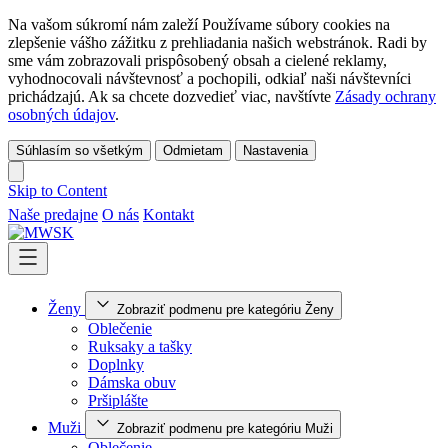
Na vašom súkromí nám zaleží Používame súbory cookies na
zlepšenie vášho zážitku z prehliadania našich webstránok. Radi by
sme vám zobrazovali prispôsobený obsah a cielené reklamy,
vyhodnocovali návštevnosť a pochopili, odkiaľ naši návštevníci
prichádzajú. Ak sa chcete dozvedieť viac, navštívte
Zásady ochrany
osobných údajov
.
Súhlasím so všetkým
Odmietam
Nastavenia
Skip to Content
Naše predajne
O nás
Kontakt
Ženy
Zobraziť podmenu pre kategóriu Ženy
Oblečenie
Ruksaky a tašky
Doplnky
Dámska obuv
Pršiplášte
Muži
Zobraziť podmenu pre kategóriu Muži
Oblečenie