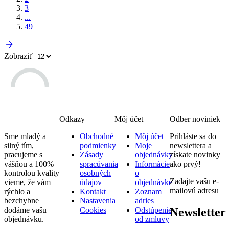
3
...
49
Zobraziť
Odkazy
Môj účet
Odber noviniek
Sme mladý a
Obchodné
Môj účet
Prihláste sa do
silný tím,
podmienky
Moje
newslettera a
pracujeme s
Zásady
objednávky
získate novinky
vášňou a 100%
spracúvania
Informácie
ako prvý!
kontrolou kvality
osobných
o
Zadajte vašu e-
vieme, že vám
údajov
objednávke
mailovú adresu
rýchlo a
Kontakt
Zoznam
bezchybne
Nastavenia
adries
Newsletter
dodáme vašu
Cookies
Odstúpenie
objednávku.
od zmluvy