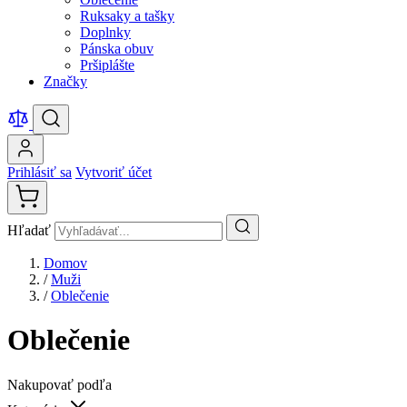
Ruksaky a tašky
Doplnky
Pánska obuv
Pršiplášte
Značky
Prihlásiť sa
Vytvoriť účet
Hľadať
Domov
/
Muži
/
Oblečenie
Oblečenie
Nakupovať podľa