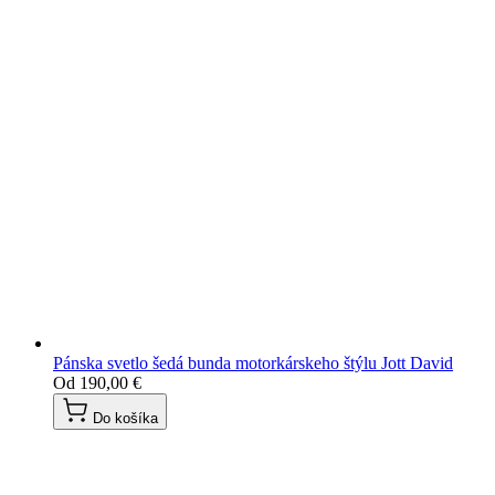
Pánska svetlo šedá bunda motorkárskeho štýlu Jott David
Od
190,00 €
Do košíka