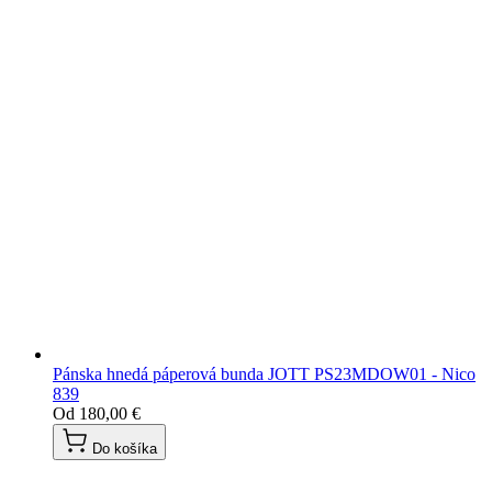
Pánska hnedá páperová bunda JOTT PS23MDOW01 - Nico
839
Od
180,00 €
Do košíka