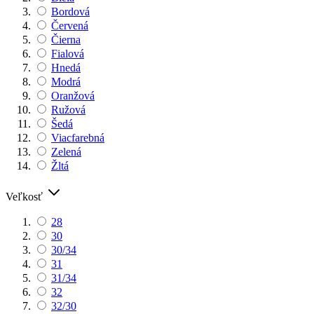
Bordová
Červená
Čierna
Fialová
Hnedá
Modrá
Oranžová
Ružová
Šedá
Viacfarebná
Zelená
Žltá
Veľkosť
28
30
30/34
31
31/34
32
32/30