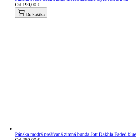
Od
190,00 €
Do košíka
Pánska modrá prešívaná zimná bunda Jott Dakhla Faded blue
Od
350,00 €