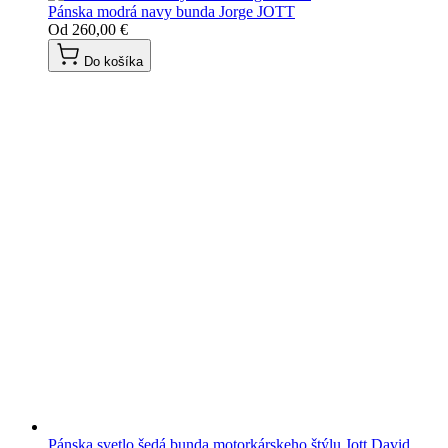
Pánska modrá navy bunda Jorge JOTT
Od
260,00 €
Do košíka
Pánska svetlo šedá bunda motorkárskeho štýlu Jott David