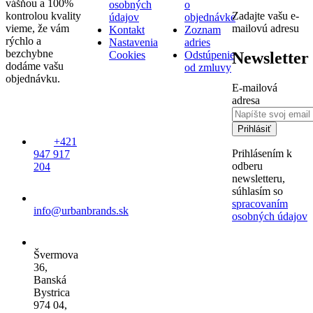
vášňou a 100%
osobných
o
kontrolou kvality
Zadajte vašu e-
údajov
objednávke
vieme, že vám
mailovú adresu
Kontakt
Zoznam
rýchlo a
Nastavenia
adries
bezchybne
Newsletter
Cookies
Odstúpenie
dodáme vašu
od zmluvy
objednávku.
E-mailová
adresa
Prihlásiť
+421
Prihlásením k
947 917
odberu
204
newsletteru,
súhlasím so
spracovaním
info@urbanbrands.sk
osobných údajov
Švermova
36,
Banská
Bystrica
974 04,