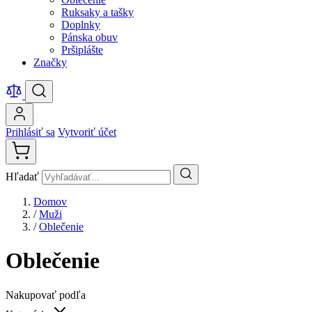
Ruksaky a tašky
Doplnky
Pánska obuv
Pršiplášte
Značky
Prihlásiť sa
Vytvoriť účet
Hľadať
Domov
/
Muži
/
Oblečenie
Oblečenie
Nakupovať podľa