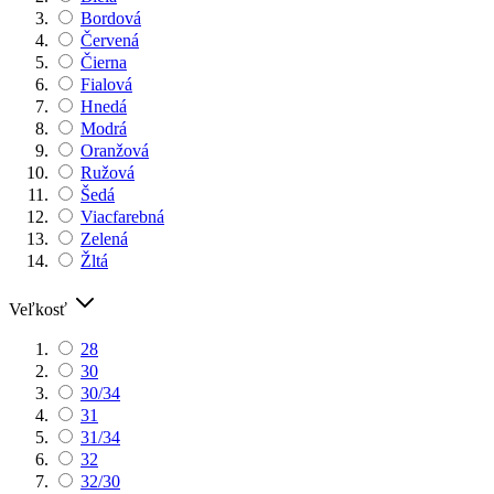
Bordová
Červená
Čierna
Fialová
Hnedá
Modrá
Oranžová
Ružová
Šedá
Viacfarebná
Zelená
Žltá
Veľkosť
28
30
30/34
31
31/34
32
32/30