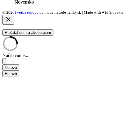
Slovensko
© 2026
Tvorba eshopu
od modernewebstranky.sk | Made with
♥
in Slovakia
Prečítal som a akceptujem
Načítávanie...
Hotovo
Hotovo