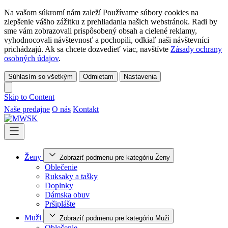
Na vašom súkromí nám zaleží Používame súbory cookies na
zlepšenie vášho zážitku z prehliadania našich webstránok. Radi by
sme vám zobrazovali prispôsobený obsah a cielené reklamy,
vyhodnocovali návštevnosť a pochopili, odkiaľ naši návštevníci
prichádzajú. Ak sa chcete dozvedieť viac, navštívte
Zásady ochrany
osobných údajov
.
Súhlasím so všetkým
Odmietam
Nastavenia
Skip to Content
Naše predajne
O nás
Kontakt
Ženy
Zobraziť podmenu pre kategóriu Ženy
Oblečenie
Ruksaky a tašky
Doplnky
Dámska obuv
Pršiplášte
Muži
Zobraziť podmenu pre kategóriu Muži
Oblečenie