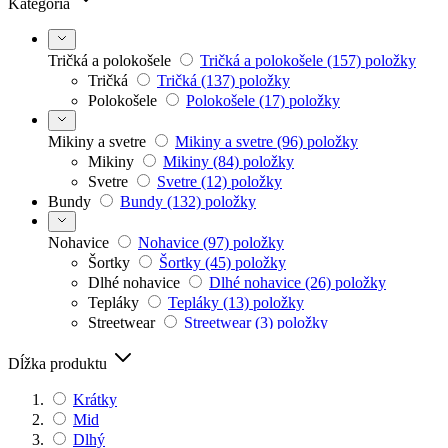
Kategória
Tričká a polokošele
Tričká a polokošele
(157)
položky
Tričká
Tričká
(137)
položky
Polokošele
Polokošele
(17)
položky
Mikiny a svetre
Mikiny a svetre
(96)
položky
Mikiny
Mikiny
(84)
položky
Svetre
Svetre
(12)
položky
Bundy
Bundy
(132)
položky
Nohavice
Nohavice
(97)
položky
Šortky
Šortky
(45)
položky
Dlhé nohavice
Dlhé nohavice
(26)
položky
Tepláky
Tepláky
(13)
položky
Streetwear
Streetwear
(3)
položky
Chino
Chino
(13)
položky
Plavky
Plavky
(57)
položky
Dĺžka produktu
Spodná bielizeň
Spodná bielizeň
(44)
položky
Krátky
Mid
Dlhý