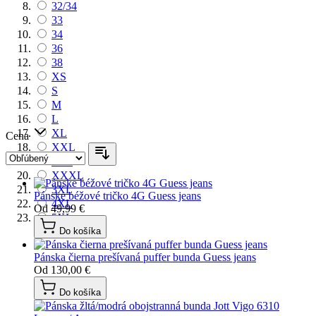
32/34
33
34
36
38
XS
S
M
L
XL
Cena
XXL
2XL
XXXL
3XL
Pánske béžové tričko 4G Guess jeans
4XL
Od
49,99 €
5XL
Do košíka
Pánska čierna prešívaná puffer bunda Guess jeans
Od
130,00 €
Do košíka