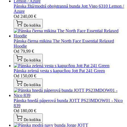
Pánska žltá/modrá obojstranná bunda Jott Vigo 6310 Lemon /
Azure
Od
240,00 €
Do košíka
Pánska čierna mikina The North Face Essential Relaxed
Hoodie
Od
79,99 €
Do košíka
Pánska zelená vesta s kapucňou Jott Pat 241 Green
Od
150,00 €
Do košíka
Pánska hnedá páperová bunda JOTT PS23MDOW01 - Nico
839
Od
180,00 €
Do košíka