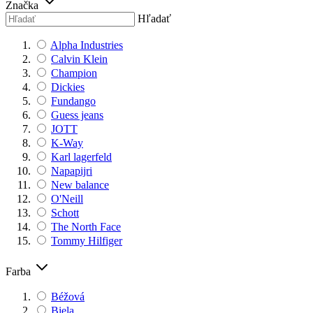
Značka
Hľadať
Alpha Industries
Calvin Klein
Champion
Dickies
Fundango
Guess jeans
JOTT
K-Way
Karl lagerfeld
Napapijri
New balance
O'Neill
Schott
The North Face
Tommy Hilfiger
Farba
Béžová
Biela