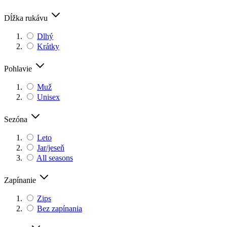
Dĺžka rukávu
Dlhý
Krátky
Pohlavie
Muž
Unisex
Sezóna
Leto
Jar/jeseň
All seasons
Zapínanie
Zips
Bez zapínania