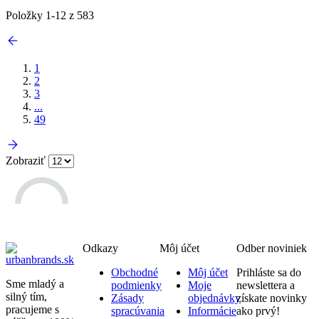
Položky
1
-
12
z
583
1
2
3
...
49
Zobraziť
Odkazy
Môj účet
Odber noviniek
Obchodné
Môj účet
Prihláste sa do
Sme mladý a
podmienky
Moje
newslettera a
silný tím,
Zásady
objednávky
získate novinky
pracujeme s
spracúvania
Informácie
ako prvý!