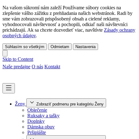
Na vašom súkromí nám zaleží Používame súbory cookies na
zlepšenie vášho zážitku z prehliadania našich webstránok. Radi by
sme vám zobrazovali prispôsobený obsah a cielené reklamy,
vyhodnocovali návštevnosť a pochopili, odkiaľ naši návštevníci
prichádzajú. Ak sa chcete dozvedieť viac, navštívte
Zásady ochrany
osobných údajov
.
Súhlasím so všetkým
Odmietam
Nastavenia
Skip to Content
Naše predajne
O nás
Kontakt
Ženy
Zobraziť podmenu pre kategóriu Ženy
Oblečenie
Ruksaky a tašky
Doplnky
Dámska obuv
Pršiplášte