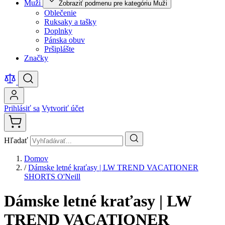
Muži
Zobraziť podmenu pre kategóriu Muži
Oblečenie
Ruksaky a tašky
Doplnky
Pánska obuv
Pršiplášte
Značky
Prihlásiť sa
Vytvoriť účet
Hľadať
Domov
/
Dámske letné kraťasy | LW TREND VACATIONER
SHORTS O'Neill
Dámske letné kraťasy | LW
TREND VACATIONER