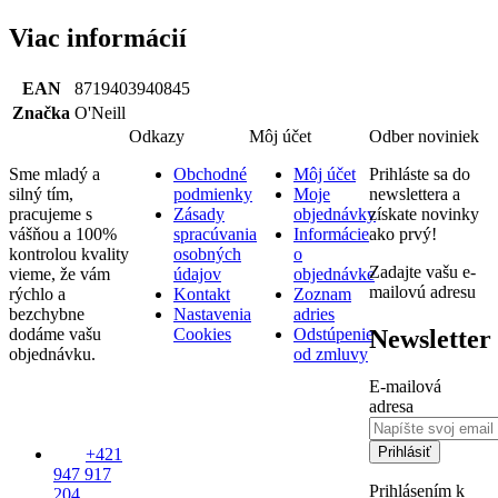
Viac informácií
EAN
8719403940845
Značka
O'Neill
Odkazy
Môj účet
Odber noviniek
Sme mladý a
Obchodné
Môj účet
Prihláste sa do
silný tím,
podmienky
Moje
newslettera a
pracujeme s
Zásady
objednávky
získate novinky
vášňou a 100%
spracúvania
Informácie
ako prvý!
kontrolou kvality
osobných
o
Zadajte vašu e-
vieme, že vám
údajov
objednávke
mailovú adresu
rýchlo a
Kontakt
Zoznam
bezchybne
Nastavenia
adries
Newsletter
dodáme vašu
Cookies
Odstúpenie
objednávku.
od zmluvy
E-mailová
adresa
Prihlásiť
+421
947 917
Prihlásením k
204