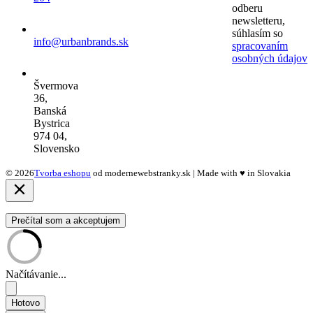
odberu
newsletteru,
súhlasím so
info@urbanbrands.sk
spracovaním
osobných údajov
Švermova
36,
Banská
Bystrica
974 04,
Slovensko
© 2026
Tvorba eshopu
od modernewebstranky.sk | Made with
♥
in Slovakia
Prečítal som a akceptujem
Načítávanie...
Hotovo