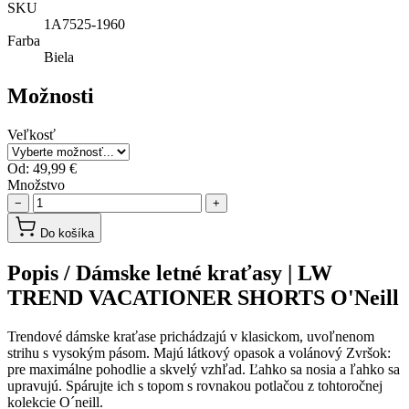
SKU
1A7525-1960
Farba
Biela
Možnosti
Veľkosť
Od:
49,99 €
Množstvo
−
+
Do košíka
Popis /
Dámske letné kraťasy | LW
TREND VACATIONER SHORTS O'Neill
Trendové dámske kraťase prichádzajú v klasickom, uvoľnenom
strihu s vysokým pásom. Majú látkový opasok a volánový Zvršok:
pre maximálne pohodlie a skvelý vzhľad. Ľahko sa nosia a ľahko sa
upravujú. Spárujte ich s topom s rovnakou potlačou z tohtoročnej
kolekcie O´neill.