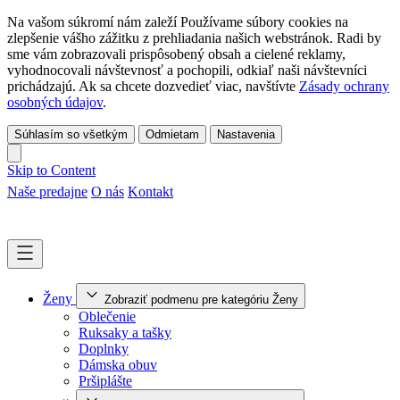
Na vašom súkromí nám zaleží Používame súbory cookies na
zlepšenie vášho zážitku z prehliadania našich webstránok. Radi by
sme vám zobrazovali prispôsobený obsah a cielené reklamy,
vyhodnocovali návštevnosť a pochopili, odkiaľ naši návštevníci
prichádzajú. Ak sa chcete dozvedieť viac, navštívte
Zásady ochrany
osobných údajov
.
Súhlasím so všetkým
Odmietam
Nastavenia
Skip to Content
Naše predajne
O nás
Kontakt
Ženy
Zobraziť podmenu pre kategóriu Ženy
Oblečenie
Ruksaky a tašky
Doplnky
Dámska obuv
Pršiplášte