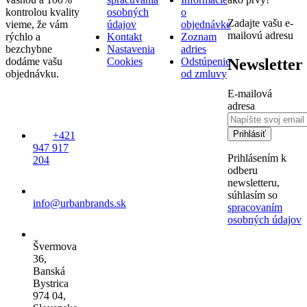
kontrolou kvality
osobných
o
Zadajte vašu e-
vieme, že vám
údajov
objednávke
mailovú adresu
rýchlo a
Kontakt
Zoznam
bezchybne
Nastavenia
adries
Newsletter
dodáme vašu
Cookies
Odstúpenie
objednávku.
od zmluvy
E-mailová
adresa
Prihlásiť
+421
947 917
Prihlásením k
204
odberu
newsletteru,
súhlasím so
info@urbanbrands.sk
spracovaním
osobných údajov
Švermova
36,
Banská
Bystrica
974 04,