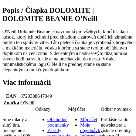
Popis /
Čiapka DOLOMITE |
DOLOMITE BEANIE O'Neill
O'Neill Dolomite Beanie je navrhnutá pre všetkých, ktorí hľadajú
kúsok, ktorý ich ochráni pred chladom a zároveň dodá ich zimnému
outfitu ten správny vibe. Táto pletená čiapka je vyrobená z hrejivého
a mäkkého materiálu, vďaka ktorému sa stane tvojím obľúbeným
doplnkom na celú zimu. S decentným a nadčasovým dizajnom sa
skvele hodí na svah, ale aj na prechádzku do mesta. Vďaka
minimalistickému logu O'Neill na prednej strane sa stane
elegantným a funkčným doplnkom.
Viac informácií
EAN
8720388647049
Značka
O'Neill
Odkazy
Môj účet
Odber noviniek
Sme mladý a
Obchodné
Môj účet
Prihláste sa do
silný tím,
podmienky
Moje
newslettera a
pracujeme s
Zásady
objednávky
získate novinky
vášňou a 100%
spracúvania
Informácie
ako prvý!