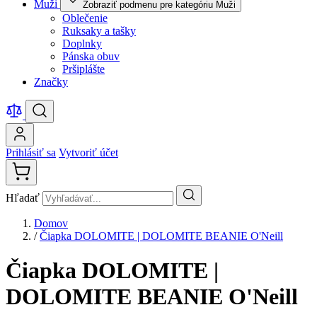
Muži
Zobraziť podmenu pre kategóriu Muži
Oblečenie
Ruksaky a tašky
Doplnky
Pánska obuv
Pršiplášte
Značky
Prihlásiť sa
Vytvoriť účet
Hľadať
Domov
/
Čiapka DOLOMITE | DOLOMITE BEANIE O'Neill
Čiapka DOLOMITE |
DOLOMITE BEANIE O'Neill