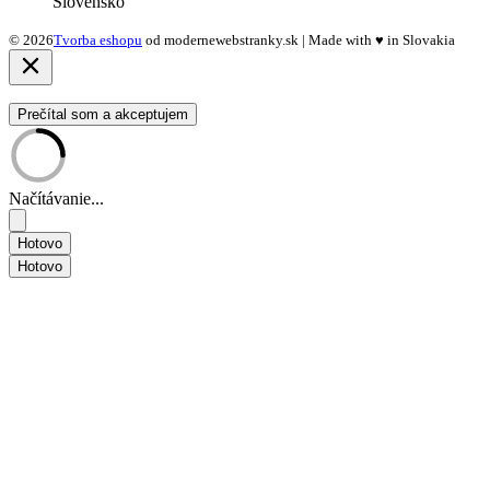
Slovensko
© 2026
Tvorba eshopu
od modernewebstranky.sk | Made with
♥
in Slovakia
Prečítal som a akceptujem
Načítávanie...
Hotovo
Hotovo